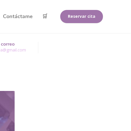
Contáctame
🛒
Reservar cita
 correo
rra@gmail.com