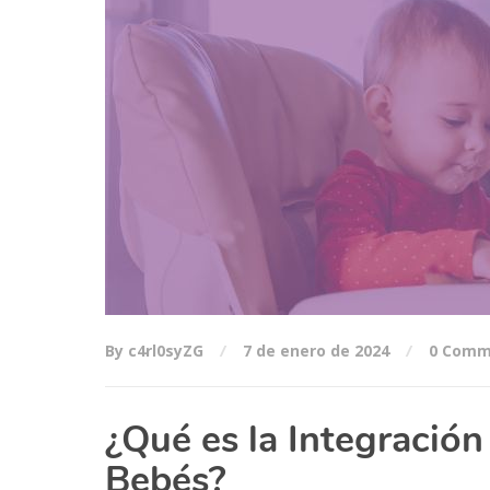
By c4rl0syZG
7 de enero de 2024
0 Comm
¿Qué es la Integración
Bebés?