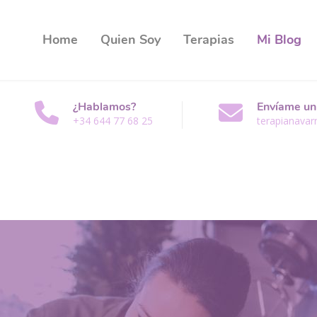
Home
Quien Soy
Terapias
Mi Blog
¿Hablamos?
Envíame un
+34 644 77 68 25
terapianava